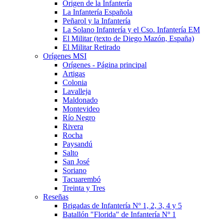
Origen de la Infantería
La Infantería Española
Peñarol y la Infantería
La Solano Infantería y el Cso. Infantería EM
El Militar (texto de Diego Mazón, España)
El Militar Retirado
Orígenes MSI
Orígenes - Página principal
Artigas
Colonia
Lavalleja
Maldonado
Montevideo
Río Negro
Rivera
Rocha
Paysandú
Salto
San José
Soriano
Tacuarembó
Treinta y Tres
Reseñas
Brigadas de Infantería Nº 1, 2, 3, 4 y 5
Batallón "Florida" de Infantería Nº 1