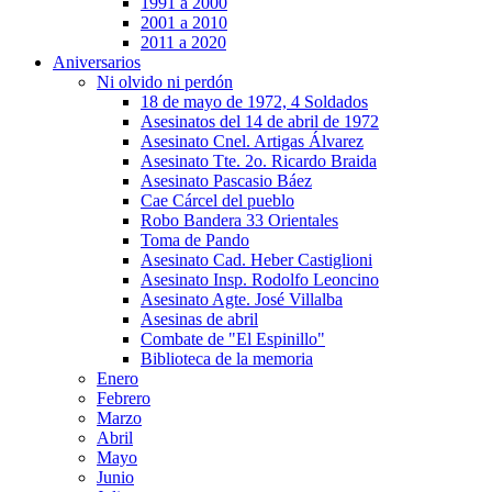
1991 a 2000
2001 a 2010
2011 a 2020
Aniversarios
Ni olvido ni perdón
18 de mayo de 1972, 4 Soldados
Asesinatos del 14 de abril de 1972
Asesinato Cnel. Artigas Álvarez
Asesinato Tte. 2o. Ricardo Braida
Asesinato Pascasio Báez
Cae Cárcel del pueblo
Robo Bandera 33 Orientales
Toma de Pando
Asesinato Cad. Heber Castiglioni
Asesinato Insp. Rodolfo Leoncino
Asesinato Agte. José Villalba
Asesinas de abril
Combate de "El Espinillo"
Biblioteca de la memoria
Enero
Febrero
Marzo
Abril
Mayo
Junio