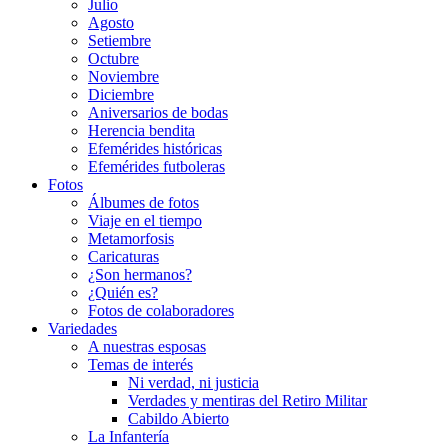
Julio
Agosto
Setiembre
Octubre
Noviembre
Diciembre
Aniversarios de bodas
Herencia bendita
Efemérides históricas
Efemérides futboleras
Fotos
Álbumes de fotos
Viaje en el tiempo
Metamorfosis
Caricaturas
¿Son hermanos?
¿Quién es?
Fotos de colaboradores
Variedades
A nuestras esposas
Temas de interés
Ni verdad, ni justicia
Verdades y mentiras del Retiro Militar
Cabildo Abierto
La Infantería