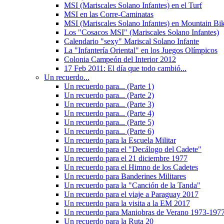
MSI (Mariscales Solano Infantes) en el Turf
MSI en las Corre-Caminatas
MSI (Mariscales Solano Infantes) en Mountain Bi
Los "Cosacos MSI" (Mariscales Solano Infantes)
Calendario "sexy" Mariscal Solano Infante
La "Infantería Oriental" en los Juegos Olímpicos
Colonia Campeón del Interior 2012
17 Feb 2011: El día que todo cambió...
Un recuerdo...
Un recuerdo para... (Parte 1)
Un recuerdo para... (Parte 2)
Un recuerdo para... (Parte 3)
Un recuerdo para... (Parte 4)
Un recuerdo para... (Parte 5)
Un recuerdo para... (Parte 6)
Un recuerdo para la Escuela Militar
Un recuerdo para el "Decálogo del Cadete"
Un recuerdo para el 21 diciembre 1977
Un recuerdo para el Himno de los Cadetes
Un recuerdo para Banderines Militares
Un recuerdo para la "Canción de la Tanda"
Un recuerdo para el viaje a Paraguay 2017
Un recuerdo para la visita a la EM 2017
Un recuerdo para Maniobras de Verano 1973-197
Un recuerdo para la Ruta 20