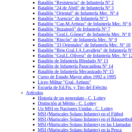
Batallón "Resistencia" de Infantería Nº 2
Batallón "24 de Abril" de Infantería Nº 3
Batallón "Oriental" de Infantería Mec. Nº 4
Batallón "Asencio" de Infantería Nº 5
Batallón "Cap.M.Artigas" de Infantería Mec. Nº 6
Batallón "Ituzaingó" de Infantería Nº 7
Batallón "Gral.L.Gómez" de Infantería Mec. Nº 8
Batallón "Rincón" de Infantería Mec. Nº 9
Batallón "33 Orientales" de Infantería Mec. Nº 10
Batallón "Brig.Gral.J.A.Lavalleja" de Infantería N
Batallón "Gral.L.Olivera" de Infantería Mec. Nº 1
Batallón de Infantería Blindado Nº 13
Batallón de Infantería Paracaidista Nº 14
Batallón de Infantería Mecanizado Nº 15
Curso de Estado Mayor años 1992 a 1995
Liceo Militar "Gral. Artigas"
Escuela de Ed.Fis. y Tiro del Ejército
Artículos
Historia de un generalato - C. Loitey
Distinción al Mérito - C. Loitey
Un MSI en Naciones Unidas - C. Loitey
MSI (Mariscales Solano Infantes) en el Fútbol
MSI (Mariscales Solano Infantes) en el Básquetbol
MSI (Mariscales Solano Infantes) en las Llamadas
MSI (Mariscales Solano Infantes) en la Pesca