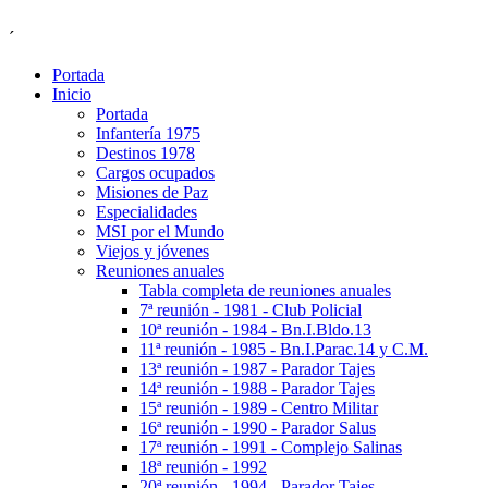
´
Portada
Inicio
Portada
Infantería 1975
Destinos 1978
Cargos ocupados
Misiones de Paz
Especialidades
MSI por el Mundo
Viejos y jóvenes
Reuniones anuales
Tabla completa de reuniones anuales
7ª reunión - 1981 - Club Policial
10ª reunión - 1984 - Bn.I.Bldo.13
11ª reunión - 1985 - Bn.I.Parac.14 y C.M.
13ª reunión - 1987 - Parador Tajes
14ª reunión - 1988 - Parador Tajes
15ª reunión - 1989 - Centro Militar
16ª reunión - 1990 - Parador Salus
17ª reunión - 1991 - Complejo Salinas
18ª reunión - 1992
20ª reunión - 1994 - Parador Tajes