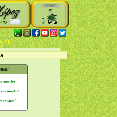
gas")
ía
esar
na anterior
s mensuales"
s anuales"