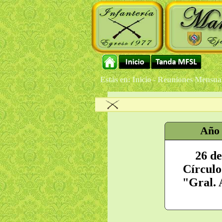
Estás en: Inicio - Reuniones Mensua
Año
26 de
Círculo
"Gral. 