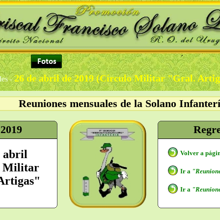
´
26 de abril de 2019 (Círculo Militar "Gral. Arti
les -
Reuniones mensuales de la Solano Infanter
 2019
Regr
 abril
Volver a pági
 Militar
Ir a
"Reunione
Artigas"
Ir a
"Reunione