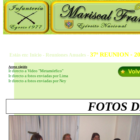
37ª REUNION - 
Estás en: Inicio - Reuniones Anuales -
Acceso rápido
Ir directo a Video "Metamórfico"
Ir directo a fotos enviadas por Lima
Ir directo a fotos enviadas por Ney
FOTOS D