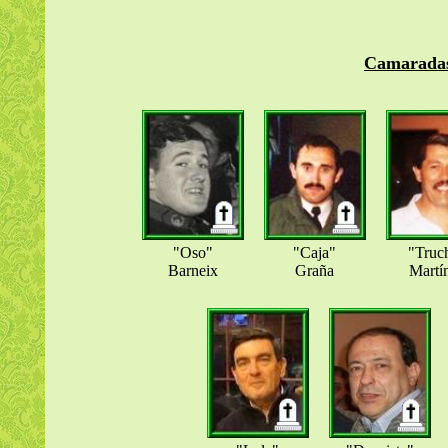
Camaradas 
"Oso"
"Caja"
"Truc
Barneix
Graña
Martí