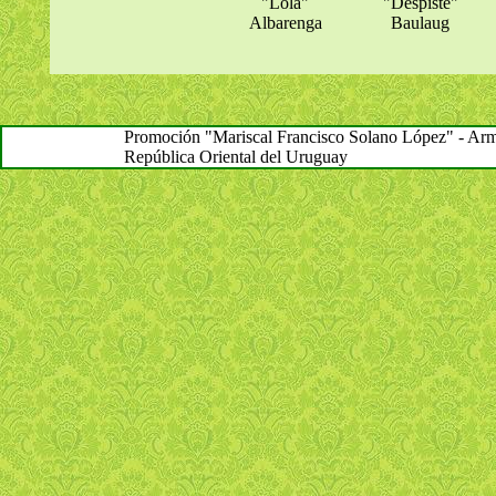
"Lola"
"Despiste"
Albarenga
Baulaug
Promoción "Mariscal Francisco Solano López" - Arma 
República Oriental del Uruguay