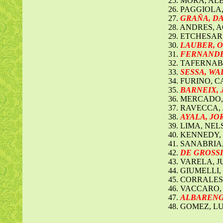
25. MORA, AL
26. PAGGIOL
27.
GRAÑA, DAN
28. ANDRES, 
29. ETCHESAR
30.
LAUBER, OS
31.
FERNANDEZ,
32. TAFERNAB
33.
SESSA, WAL
34. FURINO, 
35.
BARNEIX, J
36. MERCADO,
37. RAVECCA,
38.
AYALA, JOR
39. LIMA, NE
40. KENNEDY
41. SANABRIA
42.
DE GROSSI, 
43. VARELA, 
44. GIUMELLI
45. CORRALES
46. VACCARO
47.
ALBARENGA,
48. GOMEZ, LU