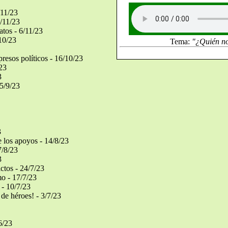
/11/23
/11/23
atos - 6/11/23
10/23
Tema:
"¿Quién n
resos políticos - 16/10/23
23
3
5/9/23
3
 los apoyos - 14/8/23
7/8/23
3
ctos - 24/7/23
o - 17/7/23
 - 10/7/23
de héroes! - 3/7/23
6/23