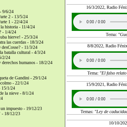
16/3/2022, Radio Fén
- 9/6/24
arte 2 - 13/5/24
arte 1 - 22/4/24
a historia - 11/4/24
 - 1/4/24
Tema:
"Gue
uba hierve! - 25/3/24
tra las cuerdas - 18/3/24
8/8/2022, Radio Féni
e desCosse? - 11/3/24
a batalla cultural - 4/3/24
6/2/24
y derechos humanos - 18/2/24
Tema:
"El falso relat
ueta de Gandini - 29/1/24
colmo - 22/1/24
15/9/2021, Radio Fén
- 15/1/24
de la nieve - 8/1/24
24
un impuesto - 19/12/23
Temas:
"Ley de caducida
" - 18/12/23
10/10/202