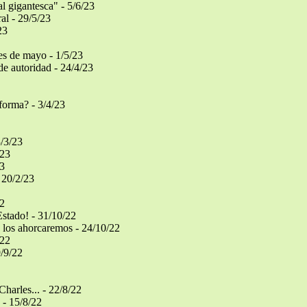
l gigantesca" - 5/6/23
al - 29/5/23
23
es de mayo - 1/5/23
de autoridad - 24/4/23
forma? - 3/4/23
3/3/23
/23
23
 20/2/23
22
stado! - 31/10/22
 los ahorcaremos - 24/10/22
/22
/9/22
Charles... - 22/8/22
 - 15/8/22