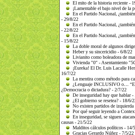
El mito de la historia reciente - 
¡Lamentable el bajo nivel de la p
En el Partido Nacional, ¿también 
- 29/8/22
En el Partido Nacional, ¿también 
- 22/8/22
En el Partido Nacional, ¿también 
- 15/8/22
La doble moral de algunos dirigen
Heber y su sincericidio - 6/8/22
Livianito como boleadora de mar
Vivienda "0" - Asentamiento "50
¡Eureka! El Dr. Luis Lacalle Her
16/7/22
La mentira como método para cap
¿Lenguaje INCLUSIVO o… “EX
¿Democracia o dictadura? - 2/7/22
De inseguridad hay que hablar -
¿El gobierno se resetea? - 18/6/2
No existen partidos de izquierda
Por qué seguir leyendo a Context
En inseguridad, se siguen atacan
causas - 21/5/22
Malditos cálculos políticos - 14/
Gracias Gerardo Núñez - 7/5/22