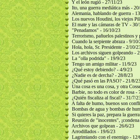
Y el león rugió - 27/11/23
Ito, una guerra mediática más - 20
Alemania, hablando de guerra - 13
Los nuevos Houdini, los viejos Pil
El mate y las cámaras de TV - 30/
"Penadamos" - 16/10/23
Terrorismo, pañuelos palestinos y p
Cuando la serpiente abraza - 9/10/
Hola, hola, Sr. Presidente - 2/10/2
Los archivos siguen golpeando - 2
La "olla podrida" - 19/9/23
Tengo un amigo militar - 11/9/23
¿Qué estoy debiendo? - 4/9/23
¿Nadie es de dercha? - 28/8/23
¿Qué pasó en las PASO? - 21/8/2
Una cosa es una cosa, y otra Cosse
Barbie, no todo es color de rosa - 
¿Quién fiscaliza al fiscal? - 31/7/2
A falta de humo, buenos son confli
Bombas de agua y bombas de hum
Si quieres la paz, prepara la guerra
Reunión de "inocentes", ¡condena 
Archivos que golpean - 26/6/23
Arrodillados - 19/6/23
Lagrimiando con el enemigo - 12/