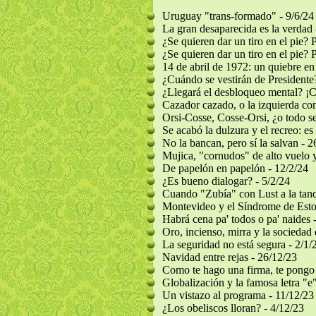
Uruguay "trans-formado" - 9/6/24
La gran desaparecida es la verdad 
¿Se quieren dar un tiro en el pie? P
¿Se quieren dar un tiro en el pie? P
14 de abril de 1972: un quiebre en l
¿Cuándo se vestirán de Presidente?
¿Llegará el desbloqueo mental? ¡C
Cazador cazado, o la izquierda con
Orsi-Cosse, Cosse-Orsi, ¿o todo s
Se acabó la dulzura y el recreo: es l
No la bancan, pero sí la salvan - 2
Mujica, "cornudos" de alto vuelo 
De papelón en papelón - 12/2/24
¿Es bueno dialogar? - 5/2/24
Cuando "Zubía" con Lust a la tanq
Montevideo y el Síndrome de Esto
Habrá cena pa' todos o pa' naides 
Oro, incienso, mirra y la sociedad 
La seguridad no está segura - 2/1/
Navidad entre rejas - 26/12/23
Como te hago una firma, te pongo 
Globalización y la famosa letra "e
Un vistazo al programa - 11/12/23
¿Los obeliscos lloran? - 4/12/23