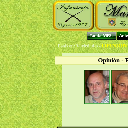
OPINION
Estás en: Variedades -
Opinión - 