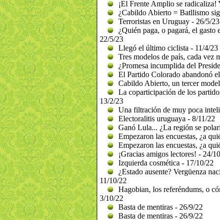
¡El Frente Amplio se radicaliza! 
¿Cabildo Abierto = Batllismo sig
Terroristas en Uruguay - 26/5/23
¿Quién paga, o pagará, el gasto e
22/5/23
Llegó el último ciclista - 11/4/23
Tres modelos de país, cada vez m
¿Promesa incumplida del Preside
El Partido Colorado abandonó el 
Cabildo Abierto, un tercer model
La coparticipación de los partidos
13/2/23
Una filtración de muy poca intel
Electoralitis uruguaya - 8/11/22
Ganó Lula... ¿La región se polar
Empezaron las encuestas, ¿a quié
Empezaron las encuestas, ¿a quié
¡Gracias amigos lectores! - 24/1
Izquierda cosmética - 17/10/22
¿Estado ausente? Vergüenza nacio
11/10/22
Hagobian, los referéndums, o có
3/10/22
Basta de mentiras - 26/9/22
Basta de mentiras - 26/9/22