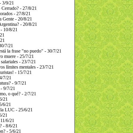
 3/9/21
 Cerrado? - 27/8/21
lorados - 27/8/21
a Gente - 20/8/21
Argentina? - 20/8/21
- 10/8/21
/21
/21
30/7/21
stá la frase "no puedo" - 30/7/21
rro muere - 25/7/21
salariales - 23/7/21
s límites mentales - 23/7/21
turistas! - 15/7/21
4/7/21
atura? - 9/7/21
 - 9/7/21
mo, o qué? - 2/7/21
6/21
5/6/21
 la LUC - 25/6/21
6/21
 11/6/21
 - 8/6/21
on? - 5/6/21