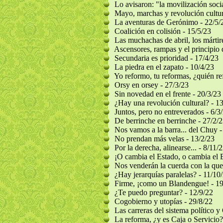
Lo avisaron: "la movilización socia
Mayo, marchas y revolución cultur
La aventuras de Gerónimo - 22/5/
Coalición en colisión - 15/5/23
Las muchachas de abril, los mártir
Ascensores, rampas y el principio 
Secundaria es prioridad - 17/4/23
La piedra en el zapato - 10/4/23
Yo reformo, tu reformas, ¿quién re
Orsy en orsey - 27/3/23
Sin novedad en el frente - 20/3/23
¿Hay una revolución cultural? - 1
Juntos, pero no entreverados - 6/3
De berrinche en berrinche - 27/2/
Nos vamos a la barra... del Chuy -
No prendan más velas - 13/2/23
Por la derecha, alinearse... - 8/11/
¡O cambia el Estado, o cambia el E
Nos venderán la cuerda con la que
¿Hay jerarquías paralelas? - 11/10
Firme, ¡como un Blandengue! - 19
¿Te puedo preguntar? - 12/9/22
Cogobierno y utopías - 29/8/22
Las carreras del sistema político y 
La reforma, ¿y es Caja o Servicio?