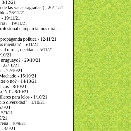
- 3/12/21
de las vacas sagradas!) - 26/11/21
ble - 26/11/21
- 19/11/21
rra? - 19/11/21
ofesional e imparcial nos dirá la
 propaganda política - 12/11/21
s mientan? - 5/11/21
 al otro..., decidan. - 5/11/21
/10/21
 uruguayo? - 29/10/21
 - 22/10/21
s - 22/10/21
 Machado - 15/10/21
ter o no? - 14/10/21
icos - 8/10/21
-CNT - 8/10/21
lleres para lelos - 1/10/21
lo diversidad? - 1/10/21
5/9/21
15/9/21
9/21
rena - 10/9/21
 - 3/9/21