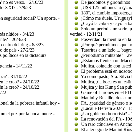
Y no es verso. - 2/10/23
De jacobinos y girondinos 
lo XXI? - 7/8/23
¡U$S 125 millones! o (¡Una 
180°, el cambio imposterga
n seguridad social? Un aporte. -
¡Cómo me duele, Uruguay! 
¿Cayó la cabra y cayó la ba
Solo un periodismo serio, pr
ás nítidos - 3/4/23
verdad - 12/11/21
nte? - 20/3/23
Posverdad: la mentira en la
centro del ring - 6/3/23
¿Por qué permitimos que no
o de país - 27/2/23
Tarariras a un lado..., bagres
 políticos en la dictadura -
¿Periodismo militante? - 29
¿Estamos frente a un Macri
igencia - 14/11/22
Mujica, coincido con usted
El problema está en nosotro
iza? - 31/10/22
Yo como pasto, Sra. Silvia
n le creo? - 24/10/22
Mujica, ¿la boca es un esfín
n le creo? - 24/10/22
Mujica y los Kung San públ
0/22
Game of Thrones en el PIT
Manini y Bustillo, dos canci
nal da la pobreza infantil hoy -
FA, ¿paridad de género o so
¿Lacalle Herrera 2024? - 1
mo el pez por la boca muere -
¿Un gobierno herrerista? - 
La renovación del FA - 10/
Un raro cónclave en Ancho
El alter ego de Manini Ríos