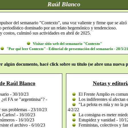
Raúl Blanco
mpulsor del semanario "Contexto", una voz valiente y firme que se alzó
o periodístico dominado por un relato hegemónico y tendencioso.
y costos, culminó sus actividades en abril de 2025.
Visitar sitio web del semanario "Contexto"
"Por qué leer Contexto" - Editorial de presentación del semanario - 28/5/2
er algún documento, hacé click sobre su título (se abre una nueva p
s de Raúl Blanco
Notas y editor
sario - 30/10/23
El Frente Amplio es comuni
¿el FA se "argentinisa"? -
Los indiferentes sí afectan 
"La pelota es mía y no la pr
r sus problemas - 23/10/23
4/2/22
 Carlos! - 16/10/23
La consigna es meter miedo
 números - 16/10/23
Estupidez y vanidad - 10/1
iste el archivo - 6/10/23
Feministas, colectivos y fan