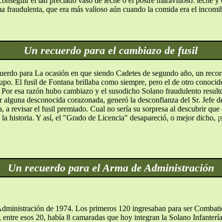
eguir el tan preciado vaso de leche o el postre maravilloso: leche y d
 fraudulenta, que era más valioso aún cuando la comida era el incomi
Un recuerdo para el cambiazo de fusil
uerdo para La ocasión en que siendo Cadetes de segundo año, un recorda
rupo. El fusil de Fontana brillaba como siempre, pero el de otro conocid
. Por esa razón hubo cambiazo y el susodicho Solano fraudulento resultó
r alguna desconocida corazonada, generó la desconfianza del Sr. Jefe de
a, a revisar el fusil premiado. Cual no sería su sorpresa al descubrir q
 la historia. Y así, el "Grado de Licencia" desapareció, o mejor dicho, 
Un recuerdo para el Arma de Administración
Administración de 1974. Los primeros 120 ingresaban para ser Combatie
 entre esos 20, había 8 camaradas que hoy integran la Solano Infantería