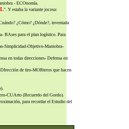
maniobra - ECOnomía.
OL
". Y estaba la variante jocosa:
é? ¿Cuándo? ¿Cómo? ¿Dónde?, inventada
a- BAses para el plan logístico. Para
as-Simplicidad-Objetivo-Maniobra-
nsa en todas direcciones- Defensa en
-DIrección de tiro-MORteros que hacen
).
cero-CUArto (Recuerdo del Gordo).
oximación, para recordar el Estudio del