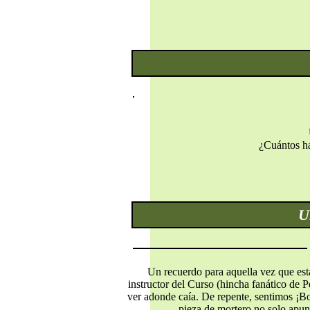
¿Cuántos ha
U
Un recuerdo para aquella vez que est
instructor del Curso (hincha fanático de P
ver adonde caía. De repente, sentimos ¡Boo
pieza de mortero no solo apunt