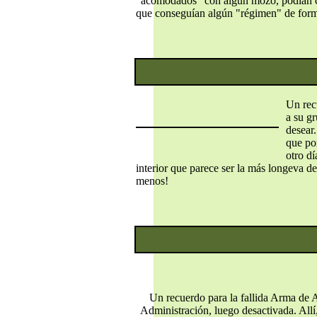
"acomodados" con algún mozo, podían cons
que conseguían algún "régimen" de forma
Un rec
a su g
desear
que po
otro dí
interior que parece ser la más longeva de
menos!
Un recuerdo para la fallida Arma de 
Administración, luego desactivada. Allí,