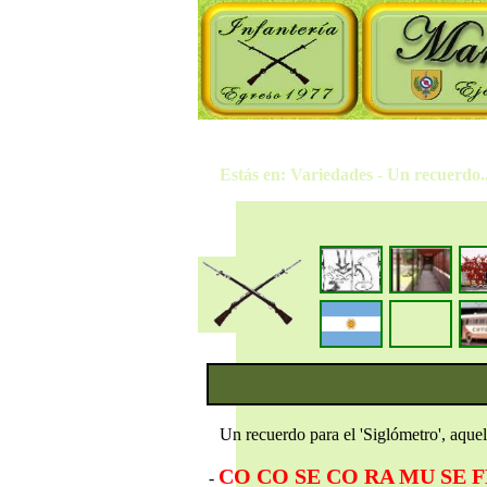
Estás en: Variedades - Un recuerdo..
Un recuerdo para el 'Siglómetro', aquel
CO CO SE CO RA MU SE 
-