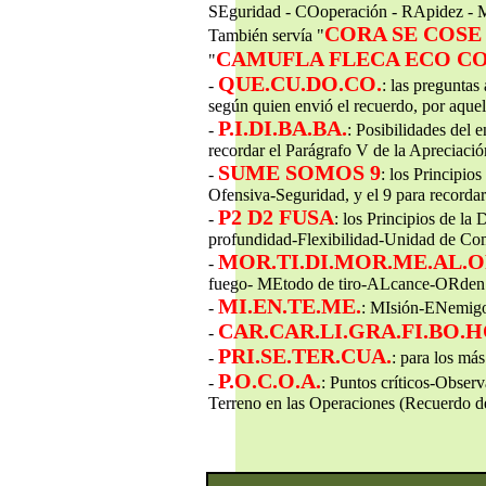
SEguridad - COoperación - RApidez - M
CORA SE COS
También servía "
CAMUFLA FLECA ECO C
"
QUE.CU.DO.CO.
-
: las pregunta
según quien envió el recuerdo, por aque
P.I.DI.BA.BA.
-
: Posibilidades del 
recordar el Parágrafo V de la Apreciaci
SUME SOMOS 9
-
: los Principi
Ofensiva-Seguridad, y el 9 para recorda
P2 D2 FUSA
-
: los Principios de l
profundidad-Flexibilidad-Unidad de C
MOR.TI.DI.MOR.ME.AL.
-
fuego- MEtodo de tiro-ALcance-ORden d
MI.EN.TE.ME.
-
: MIsión-ENemigo
CAR.CAR.LI.GRA.FI.BO.
-
PRI.SE.TER.CUA.
-
: para los m
P.O.C.O.A.
-
: Puntos críticos-Obser
Terreno en las Operaciones (Recuerdo d