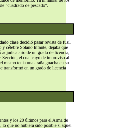
ulce de membrillo. Ya ni hablar de los
ble "cuadrado de pescado".
do clase decidió pasar revista de fusil
o y célebre Solano Infante, dejaba que
 adjudicatario de un grado de licencia,
 Sección, el cual cayó de improviso al
ue el mismo tenía una araña guacha en su
¡se transformó en un grado de licencia
ntes y los 20 últimos para el Arma de
, lo que no hubiera sido posible si aquel