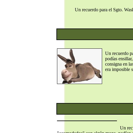
Un recuerdo para el Sgto. Washi
Un recuerdo pa
podías ensillar
consigna en la
era imposible s
Un rec