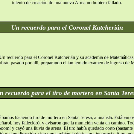
intento de creación de una nueva Arma no hubiera fallado.
Un recuerdo para el Coronel Katcherián
Un recuerdo para el Coronel Katcherián y su academia de Matemáticas
brán pasado por allí, preparando el tan temido exámen de ingreso de 
n recuerdo para el tiro de mortero en Santa Tere
ábamos haciendo tiro de mortero en Santa Teresa, a una isla. Estábamo
eñarol, hoy fallecido), y avisaron que la munición venía en camino. Todos 
om! y cayó una lluvia de arena. El tiro había quedado corto (bastante c
ó mal en dirección, sino que también la deriva era incorrecta. Sino, n