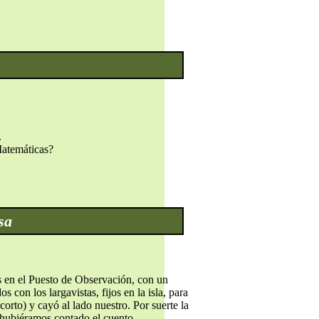
.
Matemáticas?
sa
s en el Puesto de Observación, con un
con los largavistas, fijos en la isla, para
orto) y cayó al lado nuestro. Por suerte la
o hubiéramos contado el cuento.