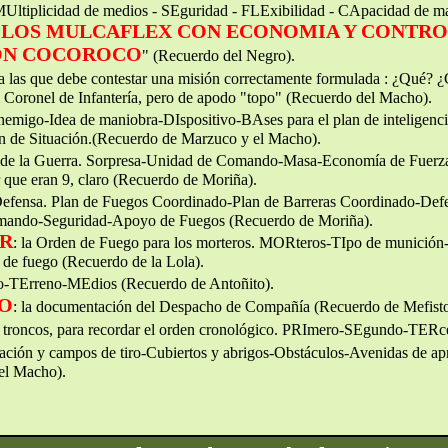
Ultiplicidad de medios - SEguridad - FLExibilidad - CApacidad de 
E LOS MULCAFLEX CON ECONOMIA Y CONTR
ON COCOROCO
" (Recuerdo del Negro).
s a las que debe contestar una misión correctamente formulada : ¿Qu
l Coronel de Infantería, pero de apodo "topo" (Recuerdo del Macho).
enemigo-Idea de maniobra-DIspositivo-BAses para el plan de inteligenci
ón de Situación.(Recuerdo de Marzuco y el Macho).
os de la Guerra. Sorpresa-Unidad de Comando-Masa-Economía de Fuerz
r que eran 9, claro (Recuerdo de Moriña).
a Defensa. Plan de Fuegos Coordinado-Plan de Barreras Coordinado-Defe
omando-Seguridad-Apoyo de Fuegos (Recuerdo de Moriña).
OR
: la Orden de Fuego para los morteros. MORteros-TIpo de munición
e fuego (Recuerdo de la Lola).
-TErreno-MEdios (Recuerdo de Antoñito).
HO
: la documentación del Despacho de Compañía (Recuerdo de Mefisto
ás troncos, para recordar el orden cronológico. PRImero-SEgundo-TER
vación y campos de tiro-Cubiertos y abrigos-Obstáculos-Avenidas de apr
el Macho).