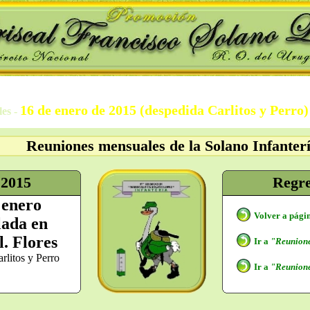
16 de enero de 2015 (despedida Carlitos y Perro)
les -
Reuniones mensuales de la Solano Infanter
 2015
Regr
 enero
Volver a pági
lada en
l. Flores
Ir a
"Reunione
rlitos y Perro
Ir a
"Reunione