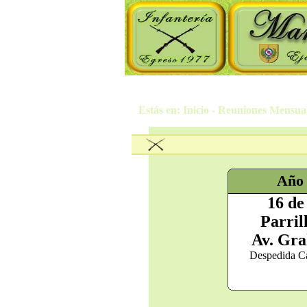
Estás en: Inicio - Reuniones Mensua
Año
16 de
Parril
Av. Gra
Despedida Ca