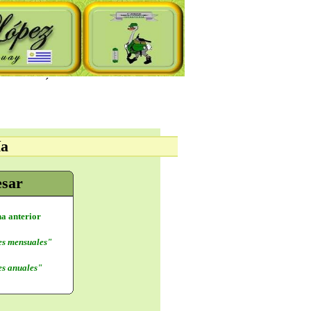
´
ía
esar
na anterior
s mensuales"
s anuales"